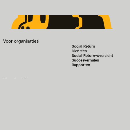
Voor organisaties
Social Return
Diensten
Social Return-overzicht
Succesverhalen
Rapporten
Voor kandidaten
Wie zoeken wij
Het programma
Het aanmeldproces
Brochure voor jou
Neem contact op
Overig
Algemene voorwaarden
Klachtenreglement